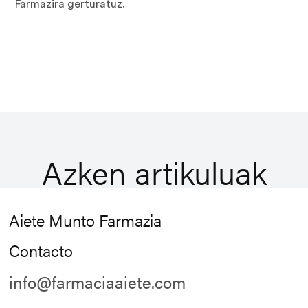
Farmazira gerturatuz.
Azken artikuluak
Aiete Munto Farmazia
Contacto
info@farmaciaaiete.com