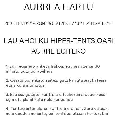
AURREA HARTU
ZURE TENTSIOA KONTROLATZEN LAGUNTZEN ZAITUGU
LAU AHOLKU HIPER-TENTSIOARI
AURRE EGITEKO
1. Egin egunero ariketa fisikoa: egunean zehar 30
minutu gutxigorabehera
2. Osasuntsu elikatu zaitez: gatz kantitatea, kafeina
eta alkola murriztuz
3. Estresa gutxitu: kontrola ditzakezun arazoei kaso
egin eta planifikatu nola konpondu
4. Tentsio arterialaren kontrola eraman: Zure datuak
nola dauden nehurtu, bai tentsioa etxean hartuz, bai