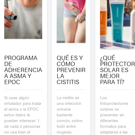
PROGRAMA
QUÉ ES Y
¿QUÉ
DE
CÓMO
PROTECTOR
ADHERENCIA
PREVENIR
SOLAR ES
A ASMA Y
LA
MEJOR
EPOC
CISTITIS
PARA TÍ?
Si usas algún
La cistitis es
Los
inhalador para tratar
una infección
fotoprotectores
el asma o la EPOC
urinaria
solares se
estos datos te
bastante
presentan en
pueden interesar: 1
común, sobre
diferentes
de cada 2 personas
todo entre
formatos para
no usa bien el
mujeres.
adaptarse a las